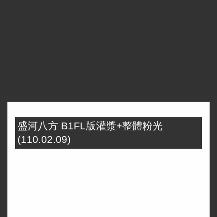
盛河八方 B1FL版灌漿+整體粉光
(110.02.09)